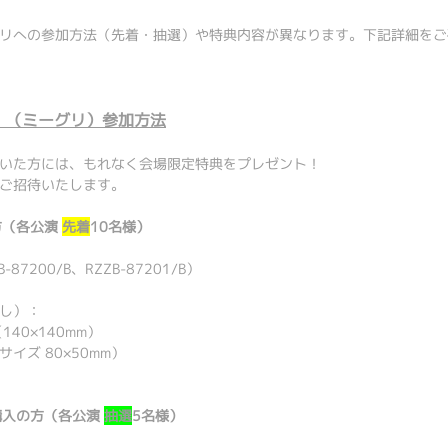
リへの参加方法（先着・抽選）や特典内容が異なります。下記詳細をご
t」（ミーグリ）参加方法
いた方には、もれなく会場限定特典をプレゼント！
ご招待いたします。
方（各公演
先着
10名様）
7200/B、RZZB-87201/B）
し）：
40×140mm）
ズ 80×50mm）
購入の方（各公演
抽選
5名様）