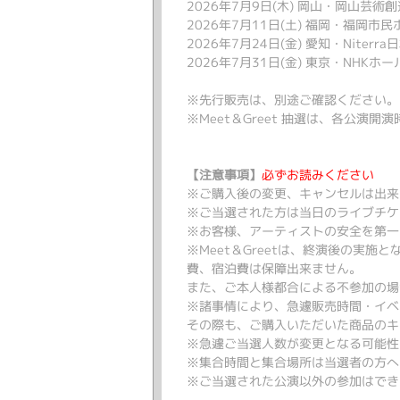
2026年7月9日(木) 岡山・岡山芸術創造
2026年7月11日(土) 福岡・福岡市民ホー
2026年7月24日(金) 愛知・Niterr
2026年7月31日(金) 東京・NHKホール 開
※先行販売は、別途ご確認ください。
※Meet＆Greet 抽選は、各公演
【注意事項】
必ずお読みください
※ご購入後の変更、キャンセルは出来
※ご当選された方は当日のライブチケ
※お客様、アーティストの安全を第一
※Meet＆Greetは、終演後の実
費、宿泊費は保障出来ません。
また、ご本人様都合による不参加の場
※諸事情により、急遽販売時間・イベ
その際も、ご購入いただいた商品のキ
※急遽ご当選人数が変更となる可能性
※集合時間と集合場所は当選者の方へ
※ご当選された公演以外の参加はでき