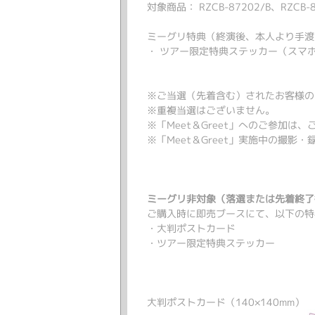
対象商品： RZCB-87202/B、RZCB-8
ミーグリ特典（終演後、本人より手渡
・ ツアー限定特典ステッカー（スマホサ
※ご当選（先着含む）されたお客様の「
※重複当選はございません。
※「Meet＆Greet」へのご参加
※「Meet＆Greet」実施中の撮
ミーグ
リ非対象（落選または先着終了
ご購入時に即売ブースにて、以下の特
・大判ポストカード
・ツアー限定特典ステッカー
大判ポストカード（140×140mm）