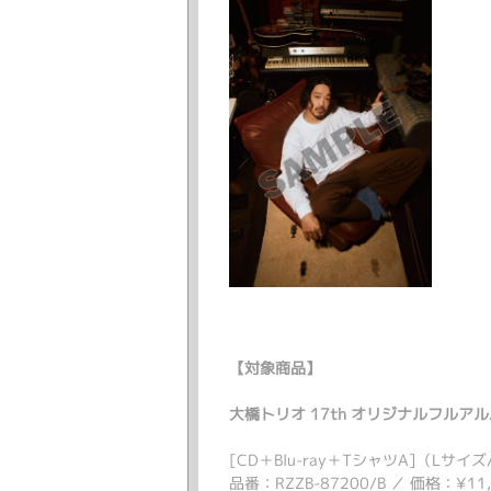
【対象商品】
大橋トリオ 17th オリジナルフルアル
[CD＋Blu-ray＋TシャツA]（Lサ
品番：RZZB-87200/B ／ 価格：¥1