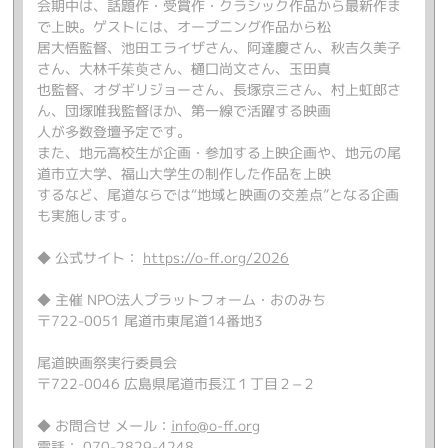
会期中は、話題作・受賞作・クラシック作品から最新作ま
で上映。ゲストには、オープニング作品から松
居大悟監督、池田エライザさん、阿達慶さん、秋吉久美子
さん、大林千茱萸さん、樋口尚文さん、玉田真
也監督、オダギリジョーさん、長塚京三さん、村上虹郎さ
ん、団塚唯我監督ほか、第一線で活躍する映画
人が多数登壇予定です。
また、地元高校生が企画・参加する上映企画や、地元の尾
道市立大学、福山大学生の制作した作品を上映
するなど、尾道ならでは“地域と映画の交差点”となる企画
も実施します。
◆ 公式サイト：
https://o-ff.org/2026
◆ 主催 NPO法人プラットフォーム・おのみち
〒722-0051 尾道市東尾道14番地3
尾道映画祭実行委員会
〒722-0046 広島県尾道市長江１丁目２−２
◆ お問合せ メール：
info@o-ff.org
電話： 070-2829-4248