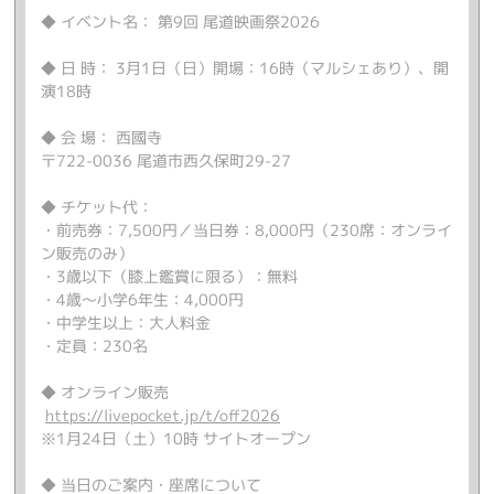
◆ イベント名： 第9回 尾道映画祭2026
◆ 日 時： 3月1日（日）開場：16時（マルシェあり）、開
演18時
◆ 会 場： 西國寺
〒722-0036 尾道市西久保町29-27
◆ チケット代：
・前売券：7,500円／当日券：8,000円（230席：オンライ
ン販売のみ）
・3歳以下（膝上鑑賞に限る）：無料
・4歳～小学6年生：4,000円
・中学生以上：大人料金
・定員：230名
◆ オンライン販売
https://livepocket.jp/t/off2026
※1月24日（土）10時 サイトオープン
◆ 当日のご案内・座席について