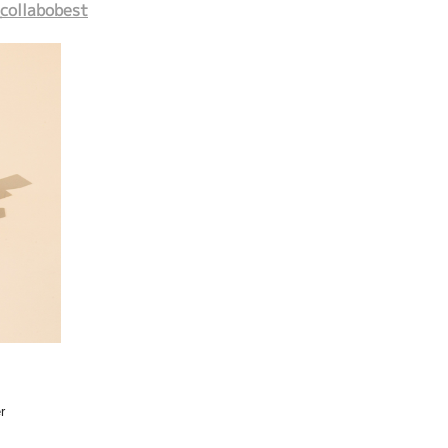
_collabobest
r