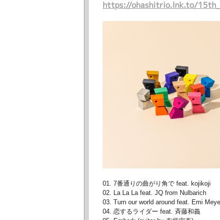
https://ohashitrio.lnk.to/15th
01. 7番通りの曲がり角で feat. kojikoji
02. La La La feat. JQ from Nulbarich
03. Turn our world around feat. Emi Meye
04. 恋するライダー feat. 斉藤和義