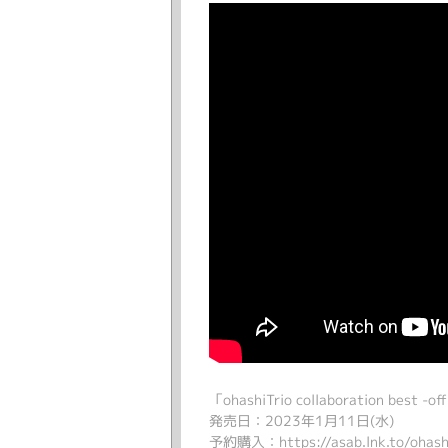
「ohashiTrio collaboration best -of
発売日：2023年1月11日(水)
予約購入：
https://asab.lnk.to/ohas