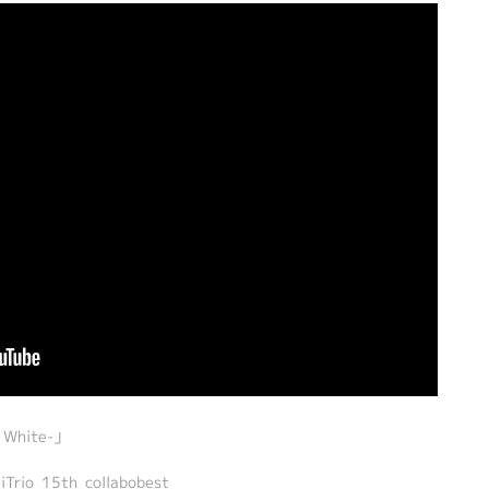
f White-」
hiTrio_15th_collabobest