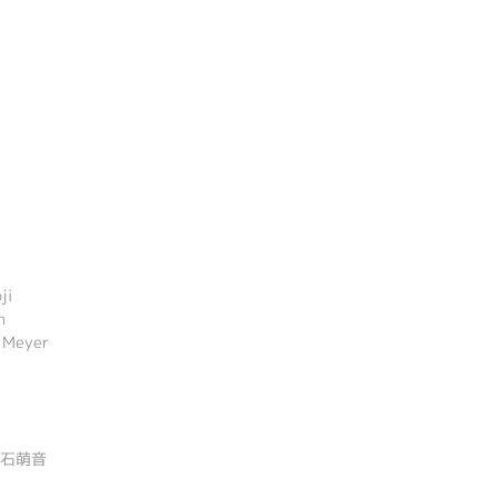
ji
h
i Meyer
上白石萌音