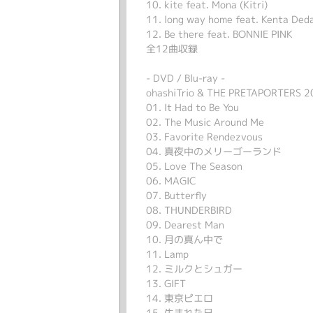
10. kite feat. Mona (Kitri)
11. long way home feat. Kenta Ded
12. Be there feat. BONNIE PINK
全12曲収録
- DVD / Blu-ray -
ohashiTrio & THE PRETAPORTERS 20
01. It Had to Be You
02. The Music Around Me
03. Favorite Rendezvous
04. 真夜中のメリーゴーランド
05. Love The Season
06. MAGIC
07. Butterfly
08. THUNDERBIRD
09. Dearest Man
10. 月の真ん中で
11. Lamp
12. ミルクとシュガー
13. GIFT
14. 東京ピエロ
15. 生まれた日