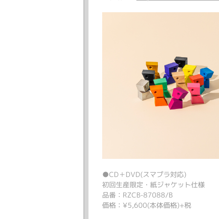
●CD＋DVD(スマプラ対応)
初回生産限定・紙ジャケット仕様
品番：RZCB-87088/B
価格：¥5,600(本体価格)+税