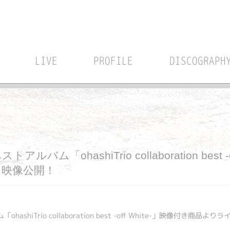
LIVE
PROFILE
DISCOGRAPH
ルバム「ohashiTrio collaboration best 
映像公開！
ashiTrio collaboration best -off White-」映像付き商