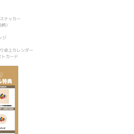
ステッカー
絵柄）
）
バッジ
り卓上カレンダー
ストカード