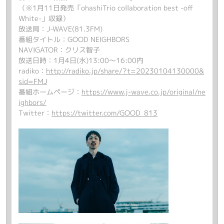
（※1月11日発売「ohashiTrio collaboration best -off
White-」収録）
放送局：J-WAVE(81.3FM)
番組タイトル：GOOD NEIGHBORS
NAVIGATOR：クリス智子
放送日時：1月4日(水)13:00～16:00内
radiko：
http://radiko.jp/share/?t=20230104130000&
sid=FMJ
番組ホームページ：
https://www.j-wave.co.jp/original/ne
ighbors/
Twitter：
https://twitter.com/GOOD_813