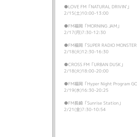
●LOVE FM「NATURAL DRIVIN'」
2/15(土)10:00-13:00
●FM福岡「MORNING JAM」
2/17(月)7:30-12:30
●FM福岡「SUPER RADIO MONST
2/18(火)12:30-16:30
●CROSS FM「URBAN DUSK」
2/18(火)18:00-20:00
●FM福岡「Hyper Night Program G
2/19(水)16:30-20:25
●FM長崎「Sunrise Station」
2/21(金)7:30-10:54