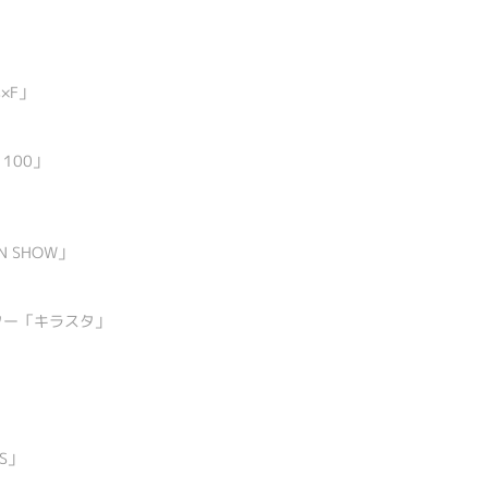
」
s×F」
 100」
AN SHOW」
スター「キラスタ」
TS」