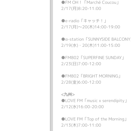
●FM OH！「Marché Coucou」
2/17(月)8:20-11:00
●e-radio「キャッチ！」
2/17(月)～20(木)14:00-19:00
●α-station「SUNNYSIDE BALCON
2/19(水)・20(木)11:00-15:00
●FM802「SUPERFINE SUNDAY」
2/23(日)7:00-12:00
●FM802「BRIGHT MORNING」
2/28(金)6:00-12:00
<九州>
●LOVE FM「music x serendipity」
2/12(水)16:00-20:00
●LOVE FM「Top of the Morning」
2/13(木)7:00-11:00