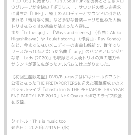
「LOTUS」に始まり、70'sのSoul Funkを彷彿とさせるメロ
ウグルーブが全快の「ポラリス」、サウンドの美しき探求
に満ちた「LIFE」、極上のメロディーとサウンドに引き込
まれる「青月浮く海」など多彩な音楽キャリを重ねた大橋
トリオならではの楽曲が詰まった内容に。
また「Let us go」、「Ways and scenes」（作曲：Akiko
Higashikawa）や「quiet storm」（作詞曲：Ray Kondo）
など、今までにないメロディーの楽曲も斬新で、昨年でリ
リースから10年となった名曲「Lady」のバンドアレンジと
なる「Lady (2020)」も収録され大橋トリオの声の魅力や
サウンドが更に広がったアルバムに仕上がりました。
【初回生産限定盤】DVD/Blu-rayにはにはソールドアウト
公演となったTHE PRETAPORTERSを迎えた豪華編成でのス
ペシャルライブ「ohashiTrio & THE PRETAPORTERS YEAR
END PARTY LIVE 2019」NHK Osaka Hallでのライブ映像
を収録。
タイトル：This is music too
発売日： 2020年2月19日 (水)