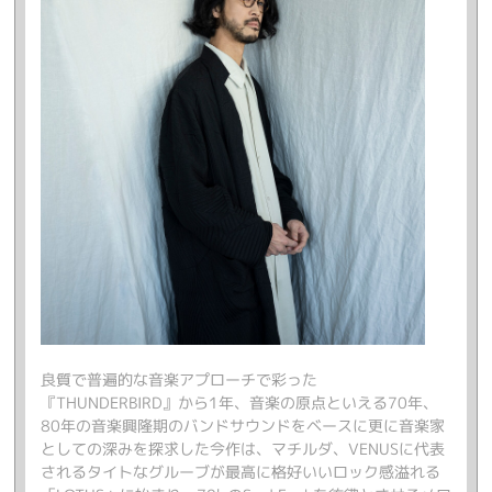
良質で普遍的な音楽アプローチで彩った
『THUNDERBIRD』から1年、音楽の原点といえる70年、
80年の音楽興隆期のバンドサウンドをベースに更に音楽家
としての深みを探求した今作は、マチルダ、VENUSに代表
されるタイトなグルーブが最高に格好いいロック感溢れる