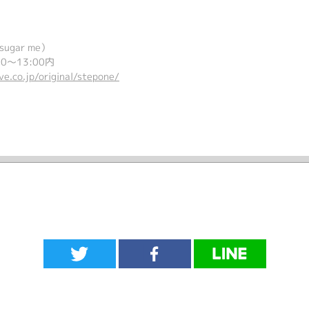
gar me）
0～13:00内
e.co.jp/original/stepone/