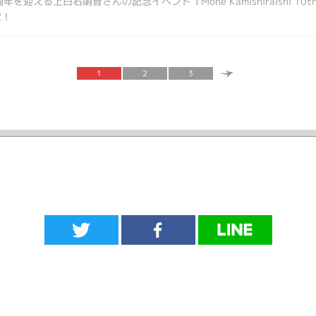
迎える上白石萌音さんの記念イベント『Mone Kamishiraishi 10th Li
定！
1
2
3