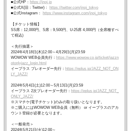
■公式HP：
https://jnoj.jp
■公式X(旧：Twitter)：
https://twitter.com/jnoj_tokyo
■公式Instagram：
https://www.instagram.com/jnoj_tokyo
【チケット情報】
SS席：12,000円、S席：9,500円、U-25席 4,000円（全席種すべ
て税込)
＜先行抽選＞
2024年4月18日(木)12:00～4月29日(月)23:59
WOWOW WEB会員先行：
https://www.wowow.co.jp/ticket/jazzn
otonlyjazz_login.html
イープラス プレオーダー先行：
https://eplus.jp/JAZZ_NOT_ON
LY_JAZZ/
2024年5月4日(土)12:00～5月13日(月)23:59
イープラス 2次プレオーダー先行：
https://eplus.jp/JAZZ_NOT_
ONLY_JAZZ/
※スマチケ(電子チケット)のみの取り扱いとなります。
※ご購入にはWOWOW WEB会員（無料） or イープラスのアカ
ウント登録が必要となります。
＜一般発売＞
2024年5月21日(火)12:00～