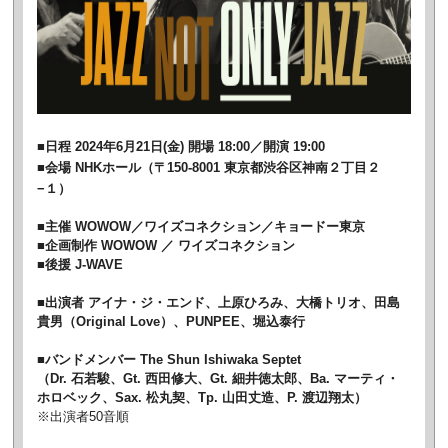
■日程 2024年6月21日(金) 開場 18:00／開演 19:00
■会場 NHKホール（〒150-8001 東京都渋谷区神南２丁目２
−１）
■主催 WOWOW／ワイズコネクション／キョードー東京
■企画制作 WOWOW ／ ワイズコネクション
■後援 J-WAVE
■出演者 アイナ・ジ・エンド、上原ひろみ、大橋トリオ、田島
貴男（Original Love）、PUNPEE、堀込泰行
■バンドメンバー The Shun Ishiwaka Septet
（Dr. 石若駿、Gt. 西田修大、Gt. 細井徳太郎、Ba. マーティ・
ホロベック、Sax. 松丸契、Tp. 山田丈造、P. 渡辺翔太）
※出演者50音順