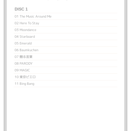
DISC 1
01 The Music Around Me
02 Here To Stay
03 Moondance
04 Starboard
05 Emerald
06 Baumkuchen
07 贈る言葉
08 PARODY
09 MAGIC
10 東京ピエロ
11 Bing Bang