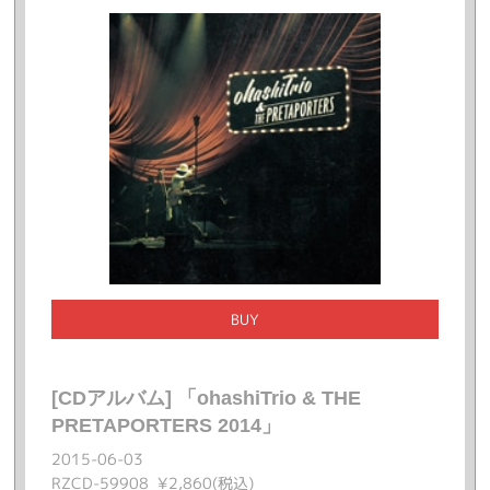
BUY
[CDアルバム] 「ohashiTrio & THE
PRETAPORTERS 2014」
2015-06-03
RZCD-59908 ¥2,860(税込)