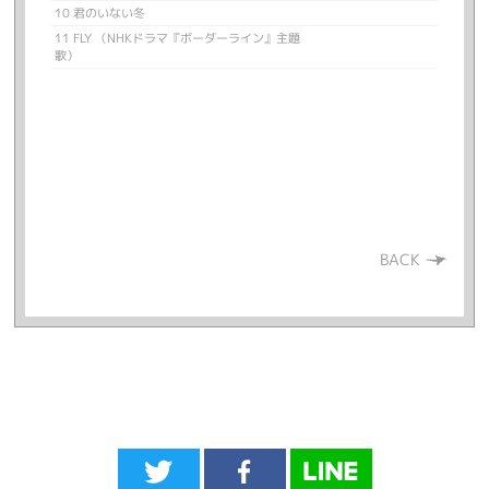
10 君のいない冬
11 FLY （NHKドラマ『ボーダーライン』主題
歌）
BACK